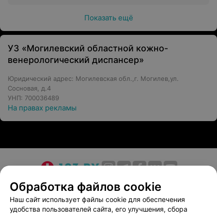
Показать ещё
УЗ «Могилевский областной кожно-
венерологический диспансер»
Юридический адрес: Могилевская обл.,г. Могилев,ул.
Сосновая, д.4
УНП: 700036489
На правах рекламы
О проекте
Новости проекта
Размещение рекламы
Обработка файлов cookie
Медицинский маркетинг
Публичный договор
Наш сайт использует файлы cookie для обеспечения
удобства пользователей сайта, его улучшения, сбора
Пользовательское соглашение
Способы оплаты